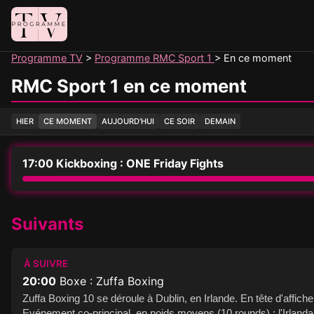
Panneau de gestion des cookies
Programme TV
Programme RMC Sport 1
En ce moment
RMC Sport 1 en ce moment
HIER
CE MOMENT
AUJOURD'HUI
CE SOIR
DEMAIN
17:00
Kickboxing : ONE Friday Fights
Suivants
À SUIVRE
20:00
Boxe : Zuffa Boxing
Zuffa Boxing 10 se déroule à Dublin, en Irlande. En tête d'affic
Evénement co-principal, en poids moyens (10 rounds) ; l'Irlanda