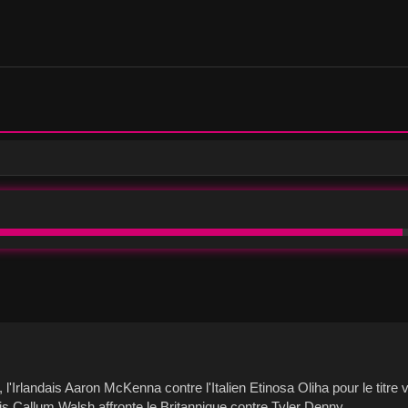
he, l'Irlandais Aaron McKenna contre l'Italien Etinosa Oliha pour le t
is Callum Walsh affronte le Britannique contre Tyler Denny.