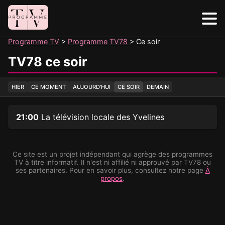
Panneau de gestion des cookies
Programme TV
Programme TV78
Ce soir
TV78 ce soir
HIER
CE MOMENT
AUJOURD'HUI
CE SOIR
DEMAIN
21:00
La télévision locale des Yvelines
Ce site est un projet indépendant qui agrège des programmes
TV à titre informatif. Il n'est ni affilié ni approuvé par TV78 ou
ses partenaires. Pour en savoir plus, consultez notre page
À
propos
.